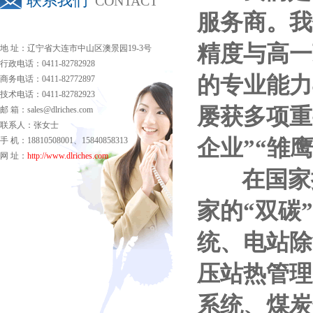
联系我们
CONTACT
服务商。我
精度与高一
地 址：辽宁省大连市中山区澳景园19-3号
行政电话：0411-82782928
的专业能力
商务电话：0411-82772897
技术电话：0411-82782923
屡获多项重
邮 箱：sales@dlriches.com
联系人：张女士
企业”“雏
手 机：18810508001、15840858313
网 址：
http://www.dlriches.com
在国家提
家的“双碳
统、电站除
压站热管理
系统、煤炭